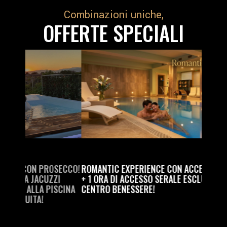
Combinazioni uniche,
OFFERTE SPECIALI
SECCO!
ROMANTIC EXPERIENCE CON ACCESSO ALLA SPA
RELAX 
ZI
+ 1 ORA DI ACCESSO SERALE ESCLUSIVO AL
MASSA
SCINA
CENTRO BENESSERE!