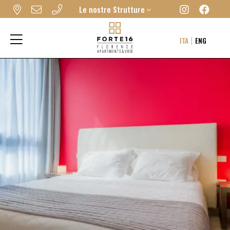
Le nostre Strutture
FORTE16 VIEW & SPA
ITA
ENG
MYFORTE RELAIS DE CHARME & SPA
THE FRAME HOTEL