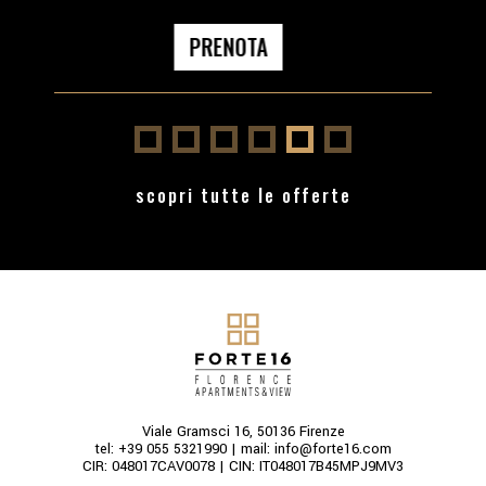
PRENOTA
PRE
scopri tutte le offerte
Viale Gramsci 16, 50136 Firenze
tel:
+39 055 5321990
| mail:
info@forte16.com
CIR: 048017CAV0078 | CIN: IT048017B45MPJ9MV3