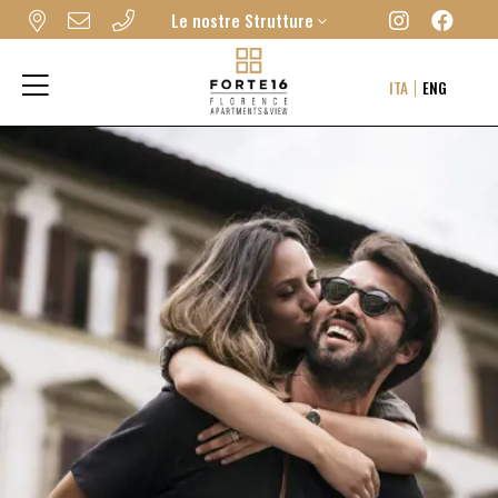
Le nostre Strutture
FORTE16 VIEW & SPA
ITA
ENG
MYFORTE RELAIS DE CHARME & SPA
THE FRAME HOTEL