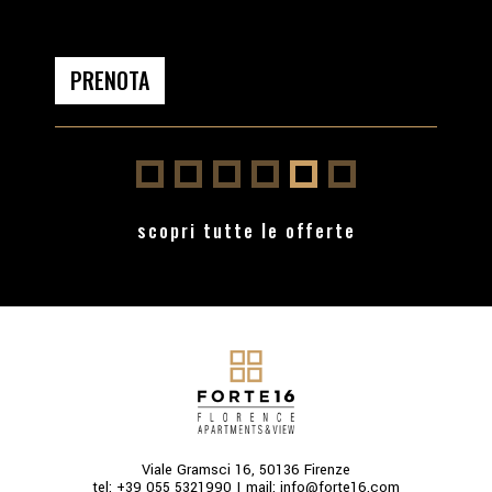
PRENOTA
PRE
scopri tutte le offerte
Viale Gramsci 16, 50136 Firenze
tel:
+39 055 5321990
| mail:
info@forte16.com